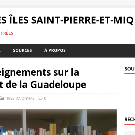
S ÎLES SAINT-PIERRE-ET-M
NTRÉES
R
SOURCES
À PROPOS
eignements sur la
SOU
t de la Guadeloupe
1892
,
ANONYME
0
REC