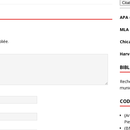
Cita
APA 
MLA 
liée.
Chic
Harv
BIB
Reche
munic
COD
{Ar
Pie
{B