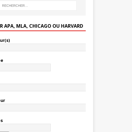
ER APA, MLA, CHICAGO OU HARVARD
ur(s)
ée
e
eur
es