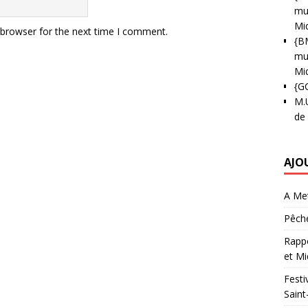
mun
Mi
 browser for the next time I comment.
{B
mun
Mi
{G
M.
de
AJO
A Met
Pêche
Rappo
et Mi
Festi
Saint