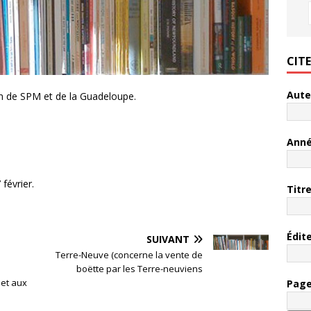
CIT
Aute
on de SPM et de la Guadeloupe.
Ann
février.
Titr
Édit
SUIVANT
Terre-Neuve (concerne la vente de
boëtte par les Terre-neuviens
 et aux
Pag