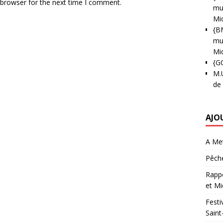
 browser for the next time I comment.
mun
Mi
{B
mun
Mi
{G
M.
de
AJO
A Met
Pêche
Rappo
et Mi
Festi
Saint