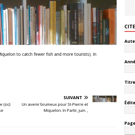
CIT
Aute
Miquelon to catch fewer fish and more tourists). In
Ann
Titr
SUIVANT
Édit
 (sic)
Un avenir brumeux pour St-Pierre et
se
Miquelon. In Partir, juin. ,
Pag