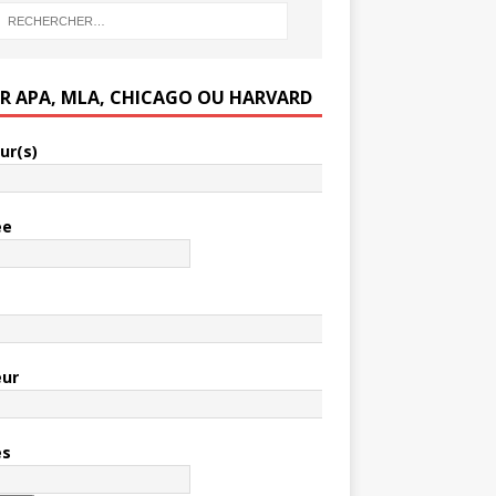
ER APA, MLA, CHICAGO OU HARVARD
ur(s)
ée
e
eur
es