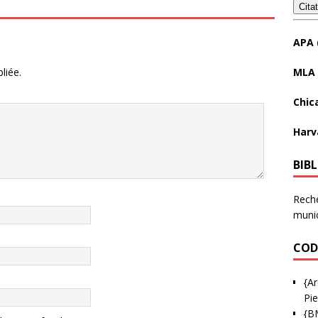
Cita
APA 
MLA 
liée.
Chic
Harv
BIB
Reche
munic
COD
{Ar
Pie
{B