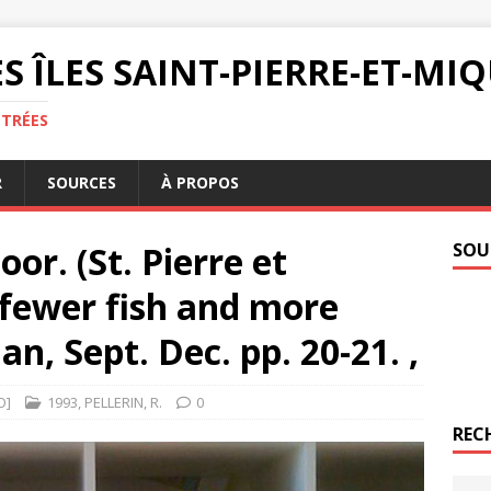
S ÎLES SAINT-PIERRE-ET-M
NTRÉES
R
SOURCES
À PROPOS
or. (St. Pierre et
SOU
 fewer fish and more
an, Sept. Dec. pp. 20-21. ,
O]
1993
,
PELLERIN
,
R.
0
REC