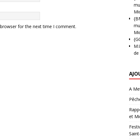
mun
Mi
{B
mun
 browser for the next time I comment.
Mi
{G
M.
de
AJO
A Met
Pêche
Rappo
et Mi
Festi
Saint