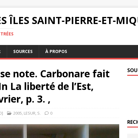
S ÎLES SAINT-PIERRE-ET-M
NTRÉES
R
SOURCES
À PROPOS
se note. Carbonare fait
SOU
n La liberté de l’Est,
rier, p. 3. ,
O]
2005
,
LESUR
,
S.
0
REC