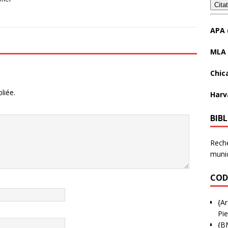
Cita
APA 
MLA 
Chic
liée.
Harv
BIB
Reche
munic
COD
{Ar
Pie
{B