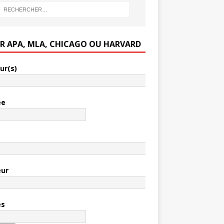
ER APA, MLA, CHICAGO OU HARVARD
ur(s)
ée
e
eur
es