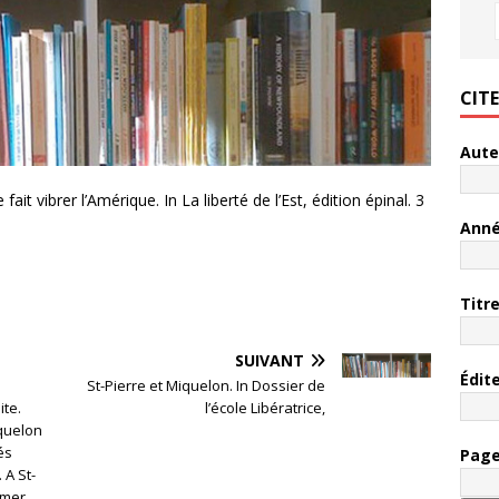
CIT
Aute
it vibrer l’Amérique. In La liberté de l’Est, édition épinal. 3
Ann
Titr
SUIVANT
Édit
St-Pierre et Miquelon. In Dossier de
ite.
l’école Libératrice,
iquelon
és
Pag
 A St-
 mer