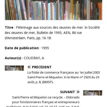
Titre
: Pèlerinage aux sources des œuvres de mer. In Société
des œuvres de mer, Bulletin de 1995, AEN, 86 rue
d’Amsterdam. Paris, pp. 16-18.
Date de publication
: 1995
Auteur(s)
: COUDRAY, A.
PRÉCÉDENT
La flotte de commerce française au 1er juillet 2003
Saint-Pierre et Miquelon. In le Marin n° 2929 du 29
août, p. 8, {BMSP}.
SUIVANT
Saint-Pierre et Miquelon se recycle. – Eldorado
pour fonctionnaires français et entrepreneurs
québécois. In le Soleil, vol. 21, n° 17, avril. pp. 4 et 6.