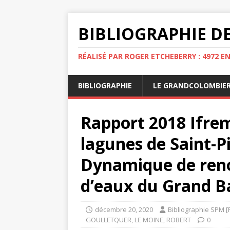
BIBLIOGRAPHIE DE
RÉALISÉ PAR ROGER ETCHEBERRY : 4972 E
BIBLIOGRAPHIE
LE GRANDCOLOMBIE
Rapport 2018 Ifrem
lagunes de Saint-P
Dynamique de ren
d’eaux du Grand B
décembre 20, 2020
Bibliographie SPM [
GOULLETQUER
,
LE MOINE
,
ROBERT
0