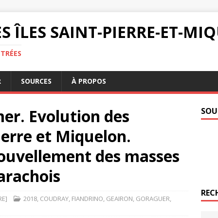
S ÎLES SAINT-PIERRE-ET-M
NTRÉES
R
SOURCES
À PROPOS
er. Evolution des
SOU
ierre et Miquelon.
ouvellement des masses
arachois
REC
RE]
2018
,
COUDRAY
,
FIANDRINO
,
GEAIRON
,
GORAGUER
,