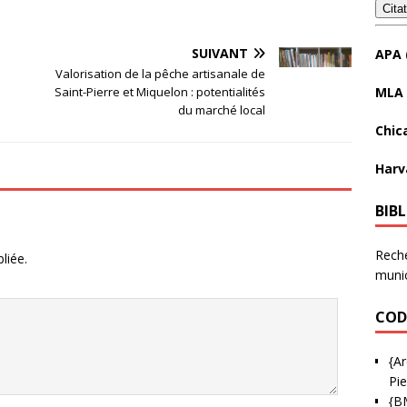
Cita
SUIVANT
APA 
Valorisation de la pêche artisanale de
MLA 
Saint-Pierre et Miquelon : potentialités
du marché local
Chic
Harv
BIB
Reche
liée.
munic
COD
{Ar
Pie
{B