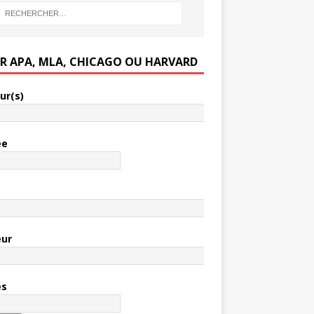
ER APA, MLA, CHICAGO OU HARVARD
ur(s)
ée
e
eur
es