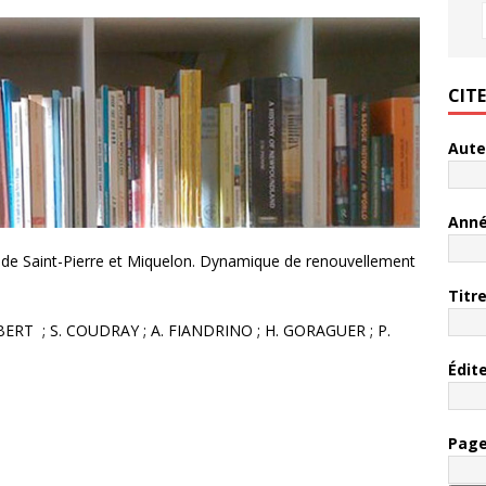
CIT
Aute
Ann
 de Saint-Pierre et Miquelon. Dynamique de renouvellement
Titr
OBERT ; S. COUDRAY ; A. FIANDRINO ; H. GORAGUER ; P.
Édit
Pag