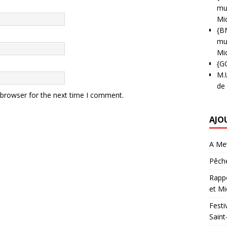
mun
Mi
{B
mun
Mi
{G
M.
de
 browser for the next time I comment.
AJO
A Met
Pêche
Rappo
et Mi
Festi
Saint