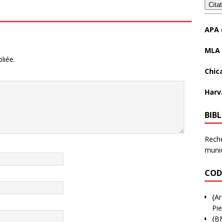
Cita
APA 
MLA 
liée.
Chic
Harv
BIB
Reche
munic
COD
{Ar
Pie
{B