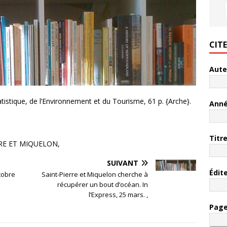
CIT
Aute
tistique, de l’Environnement et du Tourisme, 61 p. {Arche}.
Ann
Titr
RE ET MIQUELON,
SUIVANT
Édit
tobre
Saint-Pierre et Miquelon cherche à
récupérer un bout d’océan. In
l’Express, 25 mars. ,
Pag