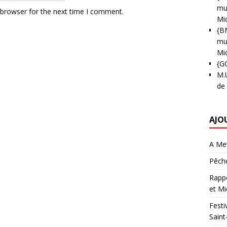
mun
 browser for the next time I comment.
Mi
{B
mun
Mi
{G
M.
de
AJO
A Met
Pêche
Rappo
et Mi
Festi
Saint