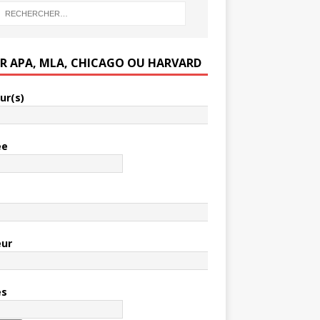
ER APA, MLA, CHICAGO OU HARVARD
ur(s)
ée
e
eur
es