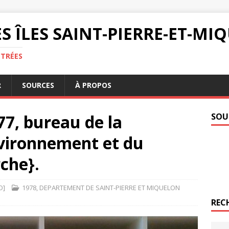
S ÎLES SAINT-PIERRE-ET-M
NTRÉES
R
SOURCES
À PROPOS
7, bureau de la
SOU
Environnement et du
rche}.
O]
1978
,
DEPARTEMENT DE SAINT-PIERRE ET MIQUELON
REC