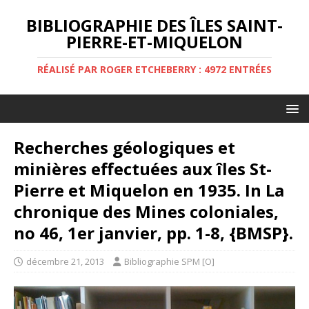
BIBLIOGRAPHIE DES ÎLES SAINT-
PIERRE-ET-MIQUELON
RÉALISÉ PAR ROGER ETCHEBERRY : 4972 ENTRÉES
Recherches géologiques et
minières effectuées aux îles St-
Pierre et Miquelon en 1935. In La
chronique des Mines coloniales,
no 46, 1er janvier, pp. 1-8, {BMSP}.
décembre 21, 2013
Bibliographie SPM [O]