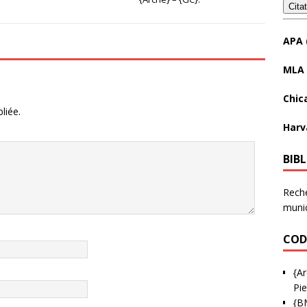
Cita
APA 
MLA 
Chic
liée.
Harv
BIB
Reche
munic
COD
{Ar
Pie
{B