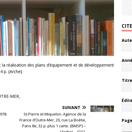
CIT
Aute
Ann
 la réalisation des plans d’équipement et de développement
4 p. {Arche}.
Titr
UTRE-MER,
Édit
SUIVANT
 978.
St-Pierre et Miquelon. Agence de la
France d’Outre-Mer, 20, rue La Boétie,
Pag
Paris 8e, 32 p. plus 1 carte. {BMSP} –
{Arche} – {GC}.