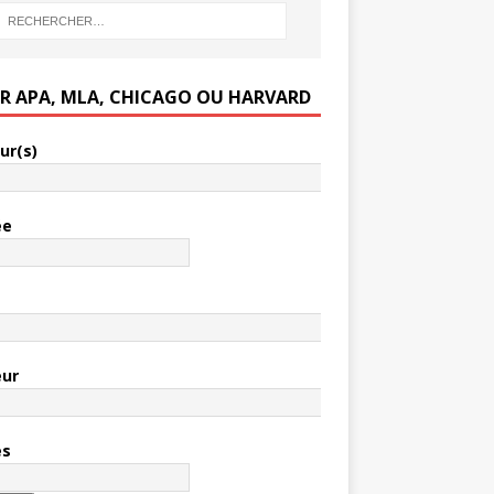
ER APA, MLA, CHICAGO OU HARVARD
ur(s)
ée
e
eur
es