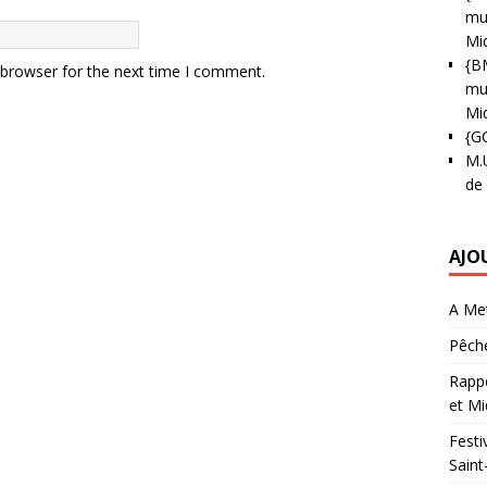
mun
Mi
{B
 browser for the next time I comment.
mun
Mi
{G
M.
de
AJO
A Met
Pêche
Rappo
et Mi
Festi
Saint