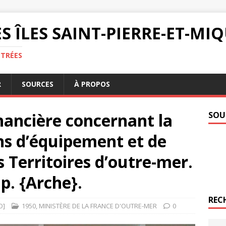
S ÎLES SAINT-PIERRE-ET-M
NTRÉES
R
SOURCES
À PROPOS
nancière concernant la
SOU
ans d’équipement et de
Territoires d’outre-mer.
 p. {Arche}.
REC
O]
1950
,
MINISTÈRE DE LA FRANCE D'OUTRE-MER
0