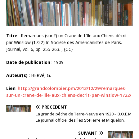
Titre
: Remarques (sur ?) un Crane de L’Ile aux Chiens décrit
par Winslow (1722) In Societé des Américanistes de Paris.
Journal, vol. 6, pp. 255-263. , {GC}
Date de publication
: 1909
Auteur(s)
: HERVé, G.
Lien
:
http://grandcolombier.pm/2013/12/29/remarques-
sur-un-crane-de-lile-aux-chiens-decrit-par-winslow-1722/
PRÉCÉDENT
La grande pêche de Terre-Neuve en 1920 – B.O.E.M.
Le journal officiel des îles St-Pierre et Miquelon.
SUIVANT