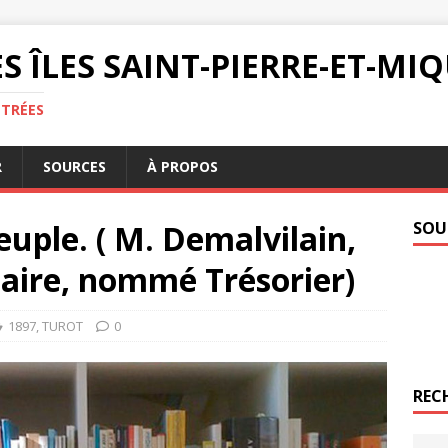
S ÎLES SAINT-PIERRE-ET-M
NTRÉES
R
SOURCES
À PROPOS
uple. ( M. Demalvilain,
SOU
aire, nommé Trésorier)
1897
,
TUROT
0
REC