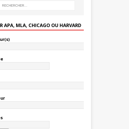
ER APA, MLA, CHICAGO OU HARVARD
ur(s)
ée
e
eur
es