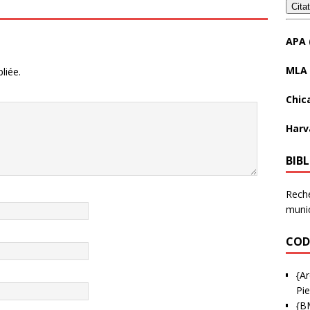
Cita
APA 
MLA 
liée.
Chic
Harv
BIB
Reche
munic
COD
{Ar
Pie
{B