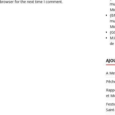
 browser for the next time I comment.
mun
Mi
{B
mun
Mi
{G
M.
de
AJO
A Met
Pêche
Rappo
et Mi
Festi
Saint