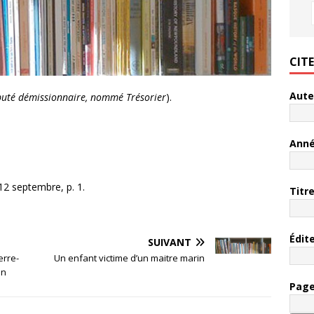
CIT
Aute
puté démissionnaire, nommé Trésorier
).
Ann
12 septembre, p. 1.
Titr
Édit
SUIVANT
erre-
Un enfant victime d’un maitre marin
on
Pag