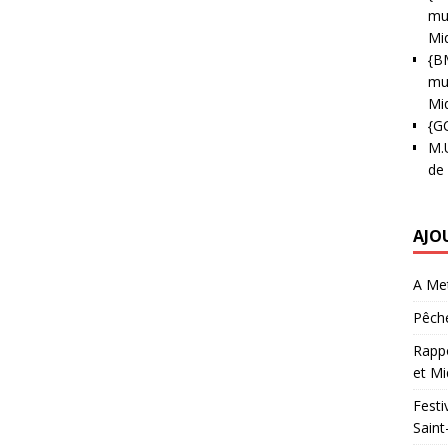
mun
Mi
{B
mun
Mi
{G
M.
de
AJO
A Met
Pêche
Rappo
et Mi
Festi
Saint