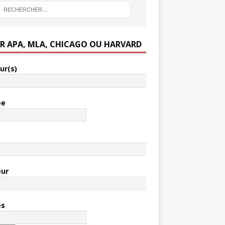
ER APA, MLA, CHICAGO OU HARVARD
ur(s)
ée
e
eur
es