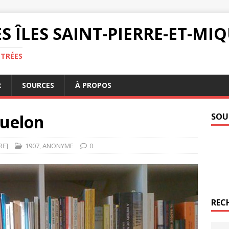
S ÎLES SAINT-PIERRE-ET-M
NTRÉES
R
SOURCES
À PROPOS
quelon
SOU
RE]
1907
,
ANONYME
0
REC