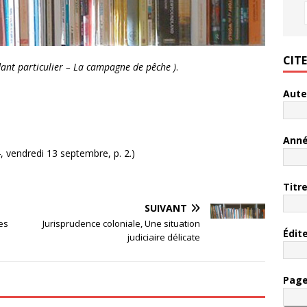
CIT
ant particulier – La campagne de pêche )
.
Aute
Ann
 vendredi 13 septembre, p. 2.)
Titr
SUIVANT
es
Jurisprudence coloniale, Une situation
Édit
judiciaire délicate
Pag