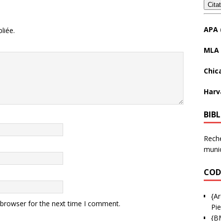
Cita
APA 
liée.
MLA 
Chic
Harv
BIB
Reche
munic
COD
{Ar
 browser for the next time I comment.
Pie
{B