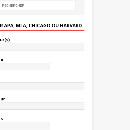
ER APA, MLA, CHICAGO OU HARVARD
ur(s)
ée
e
eur
es