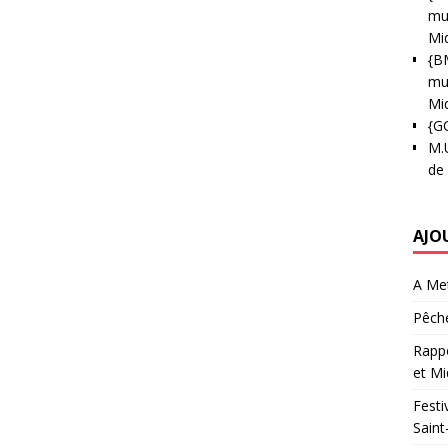
mun
Mi
{B
mun
Mi
{G
M.
de
AJO
A Met
Pêche
Rappo
et Mi
Festi
Saint