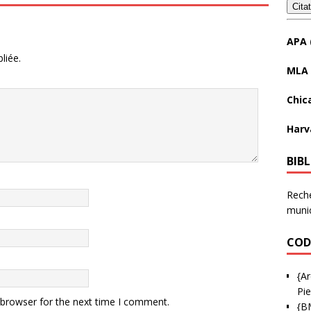
Cita
APA 
liée.
MLA 
Chic
Harv
BIB
Reche
munic
COD
{Ar
Pie
 browser for the next time I comment.
{B