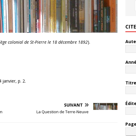
CIT
Aute
lège colonial de St-Pierre le 18 décembre 1892
).
Ann
janvier, p. 2.
Titr
Édit
SUIVANT
on
La Question de Terre-Neuve
Pag