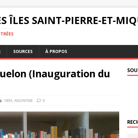
S ÎLES SAINT-PIERRE-ET-M
NTRÉES
R
SOURCES
À PROPOS
quelon (Inauguration du
SOU
1893
,
ANONYME
0
REC