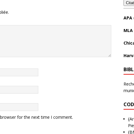
Cita
liée.
APA 
MLA 
Chic
Harv
BIB
Reche
munic
COD
 browser for the next time I comment.
{Ar
Pie
{B