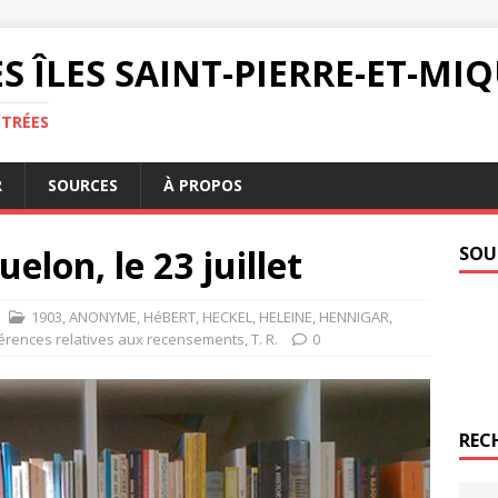
S ÎLES SAINT-PIERRE-ET-M
NTRÉES
R
SOURCES
À PROPOS
elon, le 23 juillet
SOU
1903
,
ANONYME
,
HéBERT
,
HECKEL
,
HELEINE
,
HENNIGAR
,
érences relatives aux recensements
,
T. R.
0
REC