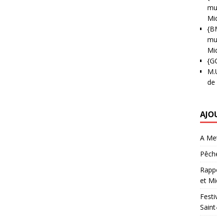
mun
Mi
{B
mun
Mi
{G
M.
de
AJO
A Met
Pêche
Rappo
et Mi
Festi
Saint