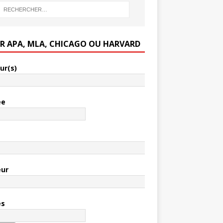
ER APA, MLA, CHICAGO OU HARVARD
ur(s)
ée
e
eur
es