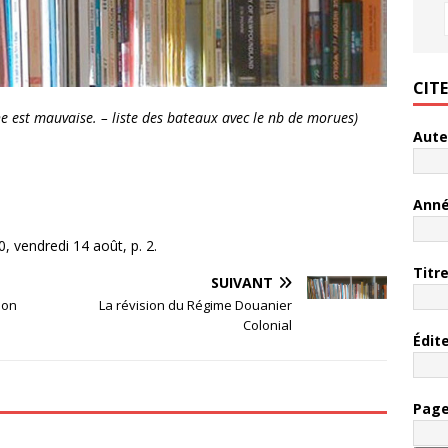
CIT
e est mauvaise. – liste des bateaux avec le nb de morues)
Aute
Ann
, vendredi 14 août, p. 2.
Titr
SUIVANT
ion
La révision du Régime Douanier
Colonial
Édit
Pag