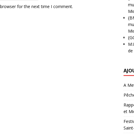
mun
 browser for the next time I comment.
Mi
{B
mun
Mi
{G
M.
de
AJO
A Met
Pêche
Rappo
et Mi
Festi
Saint