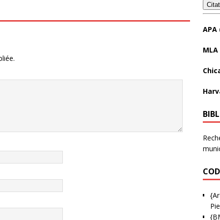
Cita
APA 
MLA 
liée.
Chic
Harv
BIB
Reche
munic
COD
{Ar
Pie
{B