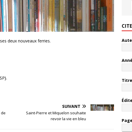
CIT
Aute
 ses deux nouveaux ferries.
Ann
SP}.
Titr
Édit
SUIVANT
s de
Saint-Pierre et Miquelon souhaite
revoir la vie en bleu
Pag