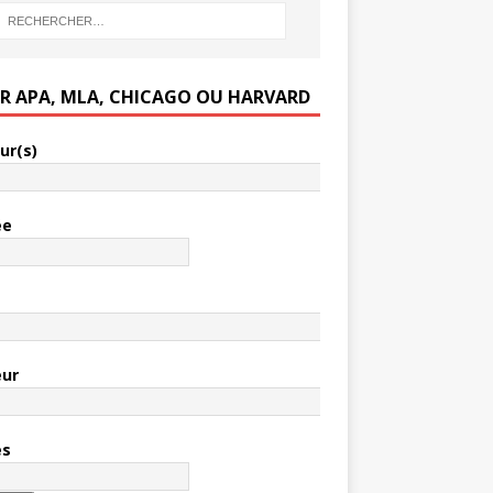
ER APA, MLA, CHICAGO OU HARVARD
ur(s)
ée
e
eur
es