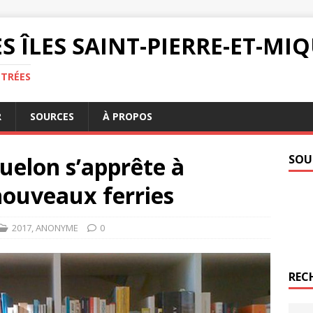
S ÎLES SAINT-PIERRE-ET-M
NTRÉES
R
SOURCES
À PROPOS
quelon s’apprête à
SOU
nouveaux ferries
2017
,
ANONYME
0
REC