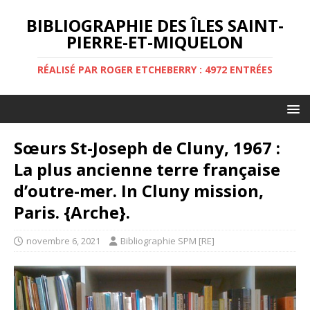
BIBLIOGRAPHIE DES ÎLES SAINT-
PIERRE-ET-MIQUELON
RÉALISÉ PAR ROGER ETCHEBERRY : 4972 ENTRÉES
Sœurs St-Joseph de Cluny, 1967 :
La plus ancienne terre française
d’outre-mer. In Cluny mission,
Paris. {Arche}.
novembre 6, 2021
Bibliographie SPM [RE]