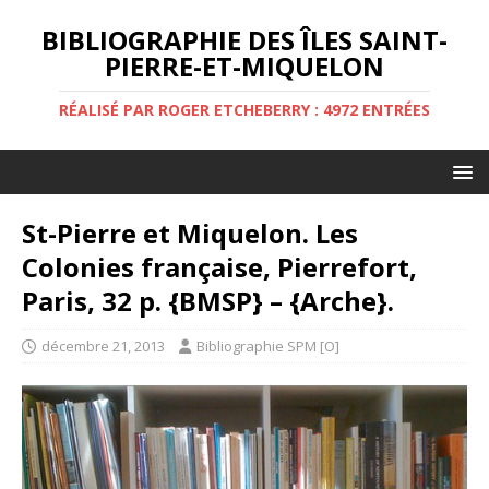
BIBLIOGRAPHIE DES ÎLES SAINT-
PIERRE-ET-MIQUELON
RÉALISÉ PAR ROGER ETCHEBERRY : 4972 ENTRÉES
St-Pierre et Miquelon. Les
Colonies française, Pierrefort,
Paris, 32 p. {BMSP} – {Arche}.
décembre 21, 2013
Bibliographie SPM [O]