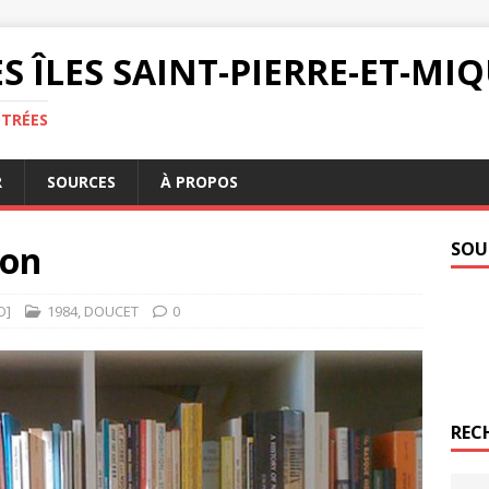
S ÎLES SAINT-PIERRE-ET-M
NTRÉES
R
SOURCES
À PROPOS
lon
SOU
O]
1984
,
DOUCET
0
REC