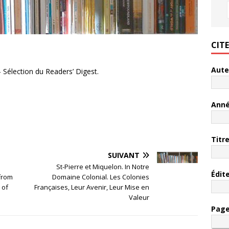
CIT
Aute
 Sélection du Readers’ Digest.
Ann
Titr
SUIVANT
St-Pierre et Miquelon. In Notre
Édit
from
Domaine Colonial. Les Colonies
 of
Françaises, Leur Avenir, Leur Mise en
Valeur
Pag