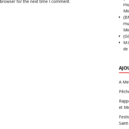
 browser for the next time I comment.
mun
Mi
{B
mun
Mi
{G
M.
de
AJO
A Met
Pêche
Rappo
et Mi
Festi
Saint