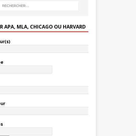
ER APA, MLA, CHICAGO OU HARVARD
ur(s)
ée
e
eur
es