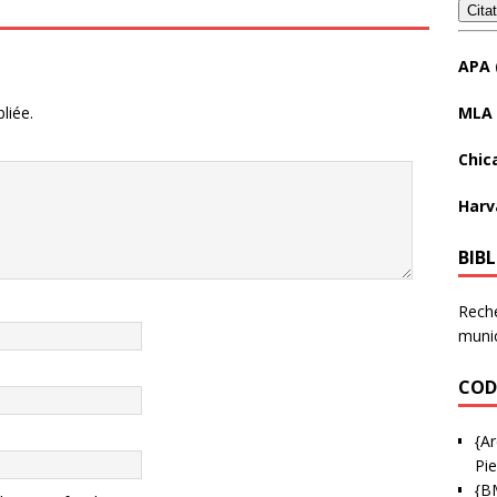
Cita
APA 
MLA 
liée.
Chic
Harv
BIB
Reche
munic
COD
{Ar
Pie
{B