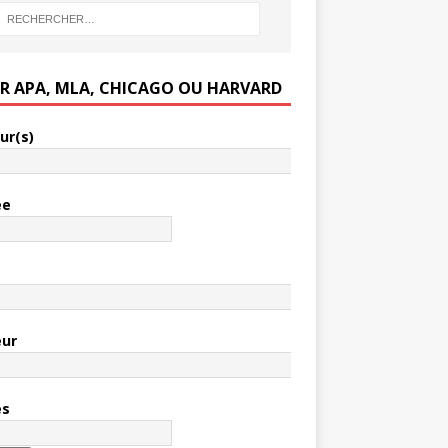
ER APA, MLA, CHICAGO OU HARVARD
ur(s)
ée
e
eur
es