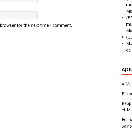
mun
Mi
{B
mun
 browser for the next time I comment.
Mi
{G
M.
de
AJO
A Met
Pêche
Rappo
et Mi
Festi
Saint