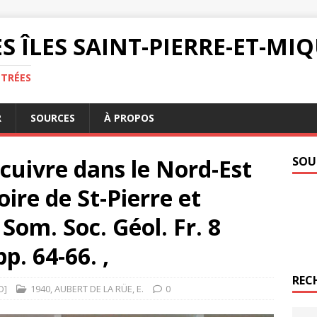
S ÎLES SAINT-PIERRE-ET-M
NTRÉES
R
SOURCES
À PROPOS
 cuivre dans le Nord-Est
SOU
oire de St-Pierre et
 Som. Soc. Géol. Fr. 8
pp. 64-66. ,
REC
O]
1940
,
AUBERT DE LA RÜE
,
E.
0