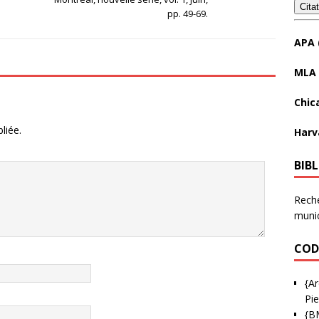
Cita
pp. 49-69.
APA 
MLA 
Chic
liée.
Harv
BIB
Reche
munic
COD
{Ar
Pie
{B