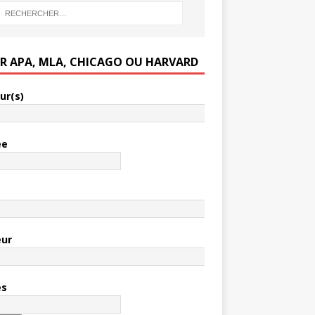
ER APA, MLA, CHICAGO OU HARVARD
ur(s)
ée
e
eur
es