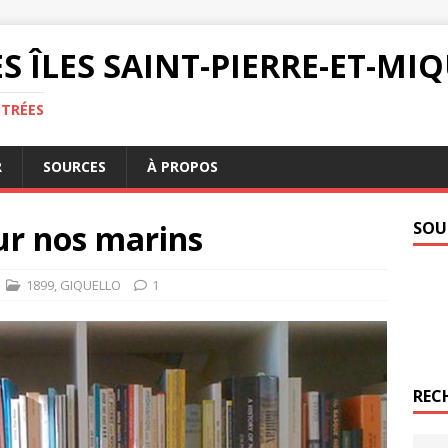
S ÎLES SAINT-PIERRE-ET-M
NTRÉES
R
SOURCES
À PROPOS
ur nos marins
SOU
1899
,
GIQUELLO
1
REC