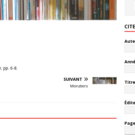
CIT
Aute
Ann
 pp. 6-8.
SUIVANT
Titr
Morutiers
Édit
Pag