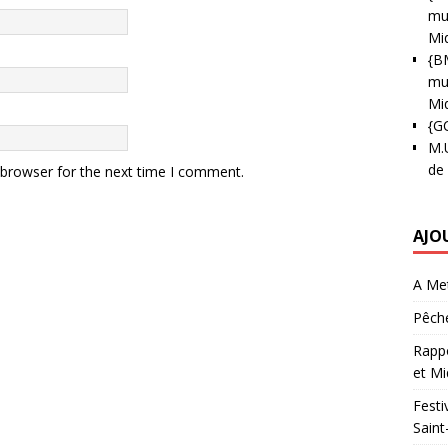
mun
Mi
{B
mun
Mi
{G
M.
de
 browser for the next time I comment.
AJO
A Met
Pêche
Rappo
et Mi
Festi
Saint