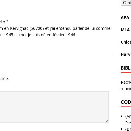
Cita
APA 
llo ?
arn en Kervignac (56700) et j’ai entendu parler de lui comme
MLA 
n 1945 et moi je suis né en février 1946.
Chic
Harv
BIB
liée.
Reche
munic
COD
{Ar
Pie
{B