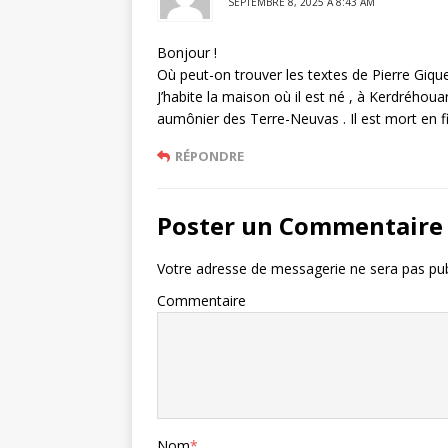
SEPTEMBRE 8, 2025 À 8:43 AM
Bonjour !
Où peut-on trouver les textes de Pierre Gique
J’habite la maison où il est né , à Kerdréhou
aumônier des Terre-Neuvas . Il est mort en fi
RÉPONDRE
Poster un Commentaire
Votre adresse de messagerie ne sera pas pub
Commentaire
Nom
*