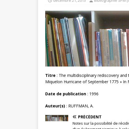
décembre 21, 2013
Bibliographie SPM [
Titre
: The multidisciplinary rediscovery and
Miquelon Hurricane of September 1775 » In Nor
Date de publication
: 1996
Auteur(s)
: RUFFMAN, A.
PRÉCÉDENT
Notes sur la possibilité de récid
d’un évènement sismique à celu