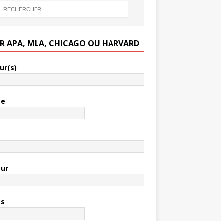
ER APA, MLA, CHICAGO OU HARVARD
ur(s)
ée
e
eur
es