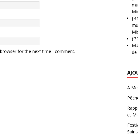
mun
Mi
{B
mun
Mi
{G
M.
 browser for the next time I comment.
de
AJO
A Met
Pêche
Rappo
et Mi
Festi
Saint