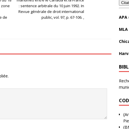
Cita
a zone
: sentence arbitrale du 10 juin 1992. In
Revue générale de droit international
APA 
e de
public, vol. 97, p. 67-106. ,
MLA 
Chic
Harv
BIB
liée.
Reche
munic
COD
{Ar
Pie
{B