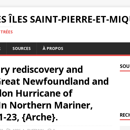
S ÎLES SAINT-PIERRE-ET-M
NTRÉES
R
SOURCES
À PROPOS
ary rediscovery and
SOU
 Great Newfoundland and
elon Hurricane of
In Northern Mariner,
11-23, {Arche}.
REC