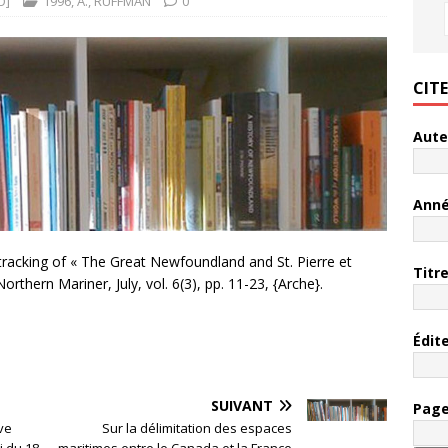
O]
1996
,
A.
,
RUFFMAN
0
CIT
Aute
Ann
 tracking of « The Great Newfoundland and St. Pierre et
Titr
thern Mariner, July, vol. 6(3), pp. 11-23, {Arche}.
Édit
SUIVANT
Pag
ive
Sur la délimitation des espaces
i du 18
maritimes entre le Canada et la France