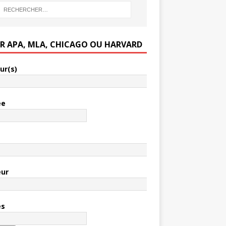
ER APA, MLA, CHICAGO OU HARVARD
ur(s)
ée
e
eur
es