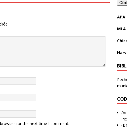
Cita
APA 
liée.
MLA 
Chic
Harv
BIB
Reche
munic
COD
{Ar
Pie
 browser for the next time I comment.
{B