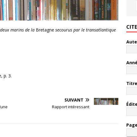
CIT
deux marins de la
Bretagne
secourus par le transatlantique
Aute
Ann
 p. 3.
Titr
SUIVANT
Édit
d’une
Rapport intéressant
Pag