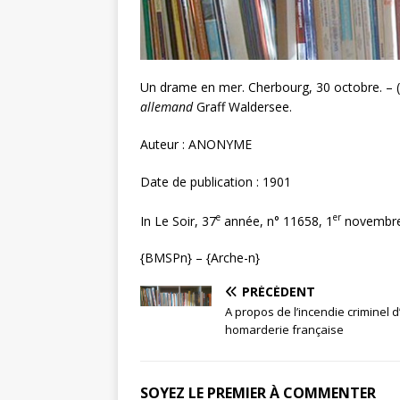
Un drame en mer. Cherbourg, 30 octobre. – (
allemand
Graff Waldersee.
Auteur : ANONYME
Date de publication : 1901
e
er
In Le Soir, 37
année, n° 11658, 1
novembre,
{BMSPn} – {Arche-n}
PRÉCÉDENT
A propos de l’incendie criminel 
homarderie française
SOYEZ LE PREMIER À COMMENTER