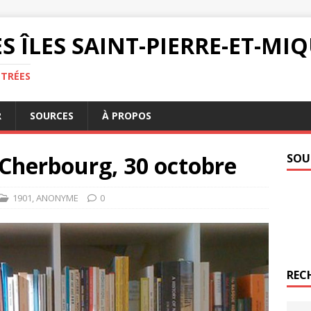
S ÎLES SAINT-PIERRE-ET-M
NTRÉES
R
SOURCES
À PROPOS
Cherbourg, 30 octobre
SOU
1901
,
ANONYME
0
REC