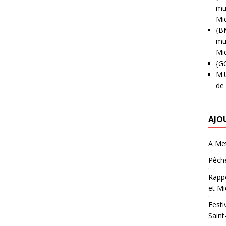
mun
Mi
{B
mun
Mi
{G
M.
de
AJO
A Met
Pêche
Rappo
et Mi
Festi
Saint