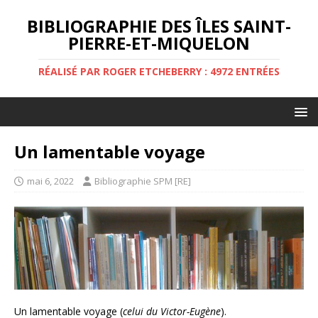
BIBLIOGRAPHIE DES ÎLES SAINT-
PIERRE-ET-MIQUELON
RÉALISÉ PAR ROGER ETCHEBERRY : 4972 ENTRÉES
Un lamentable voyage
mai 6, 2022
Bibliographie SPM [RE]
Un lamentable voyage (
celui du Victor-Eugène
).