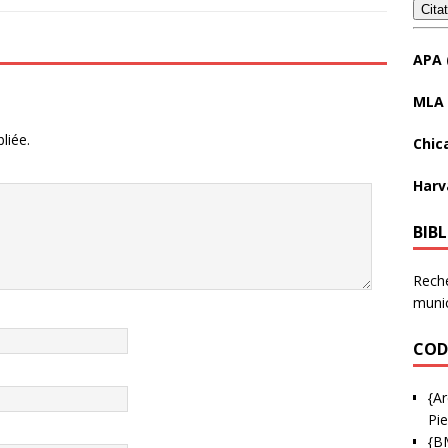
Cita
APA 
MLA 
liée.
Chic
Harv
BIB
Reche
munic
COD
{Ar
Pie
{B