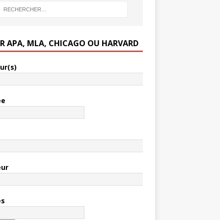
ER APA, MLA, CHICAGO OU HARVARD
ur(s)
ée
e
eur
es