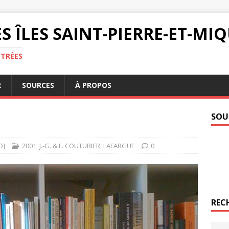
S ÎLES SAINT-PIERRE-ET-M
NTRÉES
R
SOURCES
À PROPOS
SOU
O]
2001
,
J.-G. & L. COUTURIER
,
LAFARGUE
0
REC