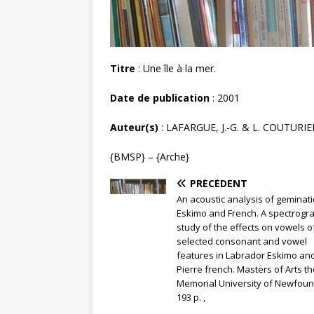
Titre
: Une île à la mer.
Date de publication
: 2001
Auteur(s)
: LAFARGUE, J.-G. & L. COUTURIE
{BMSP} – {Arche}
PRÉCÉDENT
An acoustic analysis of geminati
Eskimo and French. A spectrogr
study of the effects on vowels o
selected consonant and vowel
features in Labrador Eskimo and
Pierre french. Masters of Arts th
Memorial University of Newfoun
193 p. ,