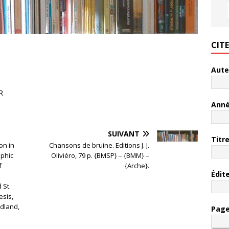
CIT
Aute
R
Ann
SUIVANT
Titr
on in
Chansons de bruine. Editions J. J.
aphic
Oliviéro, 79 p. {BMSP} – {BMM} –
f
{Arche}.
Édit
 St.
esis,
dland,
Pag