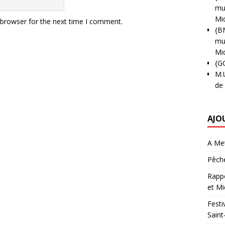
mun
Mi
 browser for the next time I comment.
{B
mun
Mi
{G
M.
de
AJO
A Met
Pêche
Rappo
et Mi
Festi
Saint