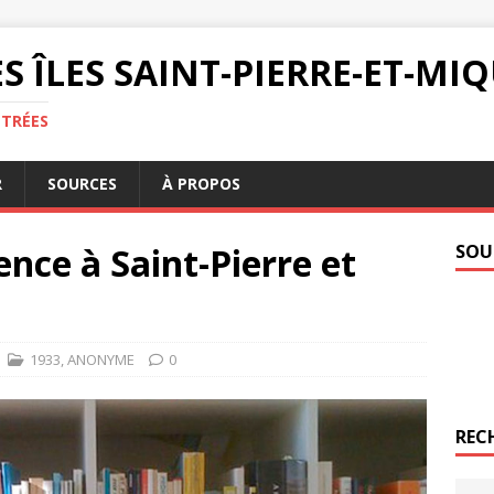
S ÎLES SAINT-PIERRE-ET-M
NTRÉES
R
SOURCES
À PROPOS
ence à Saint-Pierre et
SOU
1933
,
ANONYME
0
REC