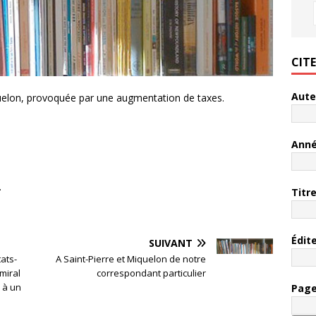
CIT
Aute
quelon, provoquée par une augmentation de taxes.
Ann
.
Titr
Édit
SUIVANT
ats-
A Saint-Pierre et Miquelon de notre
amiral
correspondant particulier
 à un
Pag