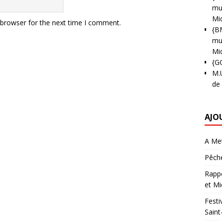
mun
Mi
 browser for the next time I comment.
{B
mun
Mi
{G
M.
de
AJO
A Met
Pêche
Rappo
et Mi
Festi
Saint