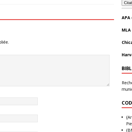
Cita
APA 
MLA 
liée.
Chic
Harv
BIB
Reche
munic
COD
{Ar
Pie
{B