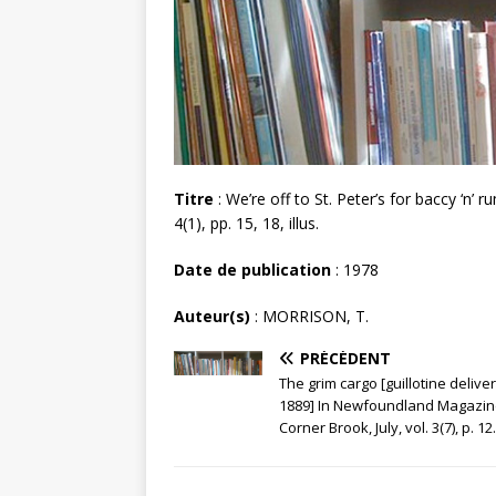
Titre
: We’re off to St. Peter’s for baccy ‘n’
4(1), pp. 15, 18, illus.
Date de publication
: 1978
Auteur(s)
: MORRISON, T.
PRÉCÉDENT
The grim cargo [guillotine delive
1889] In Newfoundland Magazin
Corner Brook, July, vol. 3(7), p. 12.