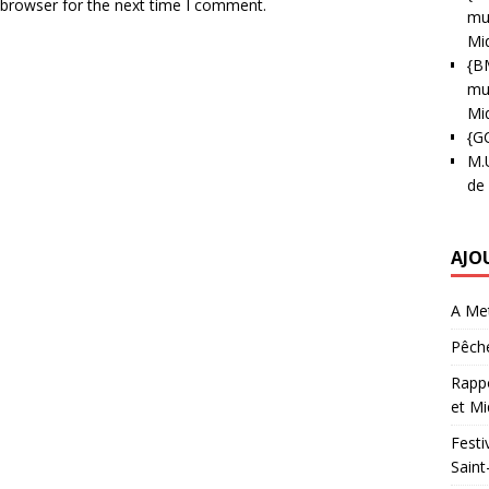
 browser for the next time I comment.
mun
Mi
{B
mun
Mi
{G
M.
de
AJO
A Met
Pêche
Rappo
et Mi
Festi
Saint