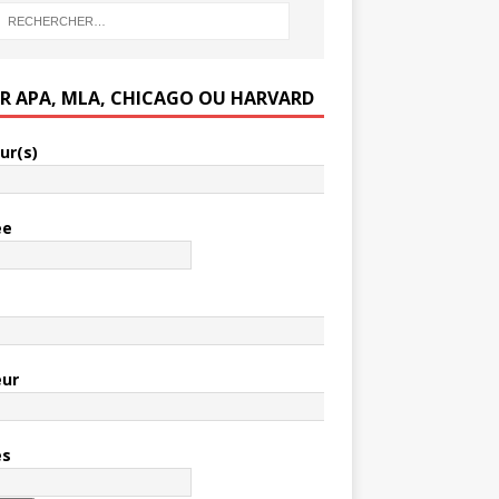
ER APA, MLA, CHICAGO OU HARVARD
ur(s)
ée
e
eur
es