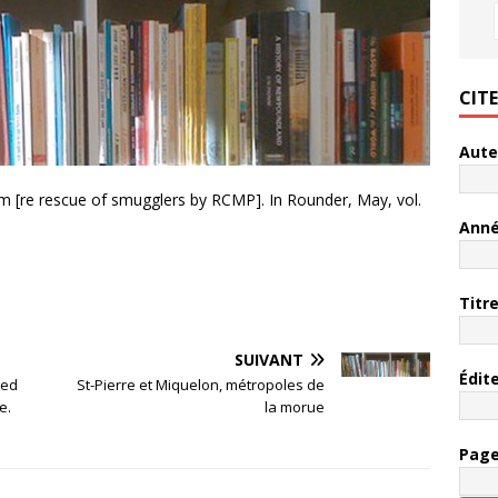
CIT
Aute
 rum [re rescue of smugglers by RCMP]. In Rounder, May, vol.
Ann
Titr
SUIVANT
Édit
red
St-Pierre et Miquelon, métropoles de
e.
la morue
Pag