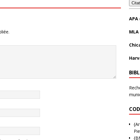
Cita
APA 
MLA 
liée.
Chic
Harv
BIB
Reche
munic
COD
{Ar
Pie
{B