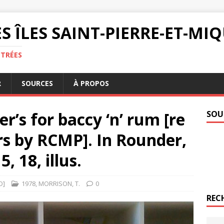
S ÎLES SAINT-PIERRE-ET-M
NTRÉES
R
SOURCES
À PROPOS
er’s for baccy ‘n’ rum [re
SOU
rs by RCMP]. In Rounder,
5, 18, illus.
O]
1978
,
MORRISON
,
T.
0
REC