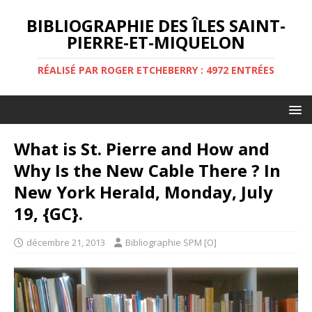
BIBLIOGRAPHIE DES ÎLES SAINT-
PIERRE-ET-MIQUELON
RÉALISÉ PAR ROGER ETCHEBERRY : 4972 ENTRÉES
What is St. Pierre and How and
Why Is the New Cable There ? In
New York Herald, Monday, July
19, {GC}.
décembre 21, 2013
Bibliographie SPM [O]