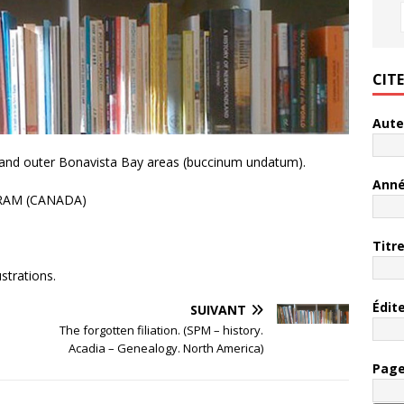
CIT
Aute
 and outer Bonavista Bay areas (buccinum undatum).
Ann
GRAM (CANADA)
Titr
ustrations.
Édit
SUIVANT
The forgotten filiation. (SPM – history.
Acadia – Genealogy. North America)
Pag