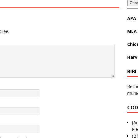
Cita
APA 
MLA 
liée.
Chic
Harv
BIB
Reche
munic
COD
{Ar
Pie
{B