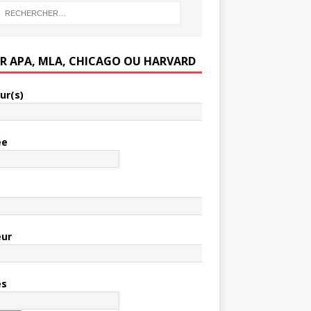
ER APA, MLA, CHICAGO OU HARVARD
ur(s)
ée
e
eur
es