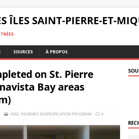
S ÎLES SAINT-PIERRE-ET-M
NTRÉES
R
SOURCES
À PROPOS
leted on St. Pierre
SOU
navista Bay areas
m)
2002
,
FISHERIES DIVERSIFICATION PROGRAM
0
REC