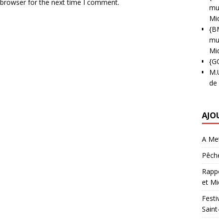
 browser for the next time I comment.
mun
Mi
{B
mun
Mi
{G
M.
de
AJO
A Met
Pêche
Rappo
et Mi
Festi
Saint