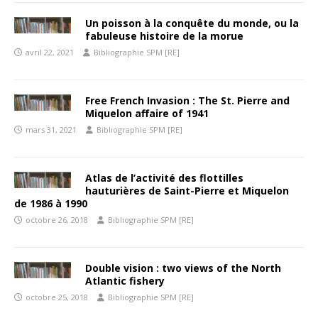
Un poisson à la conquête du monde, ou la
fabuleuse histoire de la morue
avril 22, 2021
Bibliographie SPM [RE]
Free French Invasion : The St. Pierre and
Miquelon affaire of 1941
mars 31, 2021
Bibliographie SPM [RE]
Atlas de l’activité des flottilles
hauturières de Saint-Pierre et Miquelon
de 1986 à 1990
octobre 26, 2018
Bibliographie SPM [RE]
Double vision : two views of the North
Atlantic fishery
octobre 25, 2018
Bibliographie SPM [RE]