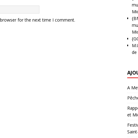
mun
Mi
{B
 browser for the next time I comment.
mun
Mi
{G
M.
de
AJO
A Met
Pêche
Rappo
et Mi
Festi
Saint