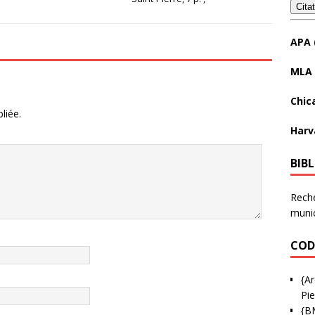
Cita
APA 
MLA 
Chic
liée.
Harv
BIB
Reche
munic
COD
{Ar
Pie
{B