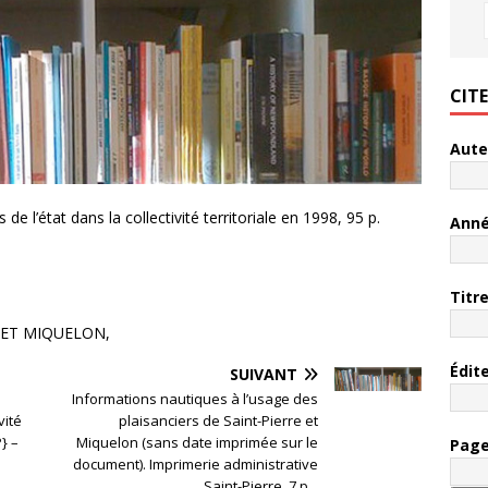
CIT
Aute
 de l’état dans la collectivité territoriale en 1998, 95 p.
Ann
Titr
 ET MIQUELON,
Édit
SUIVANT
Informations nautiques à l’usage des
vité
plaisanciers de Saint-Pierre et
} –
Miquelon (sans date imprimée sur le
Pag
document). Imprimerie administrative
Saint-Pierre, 7 p. ,