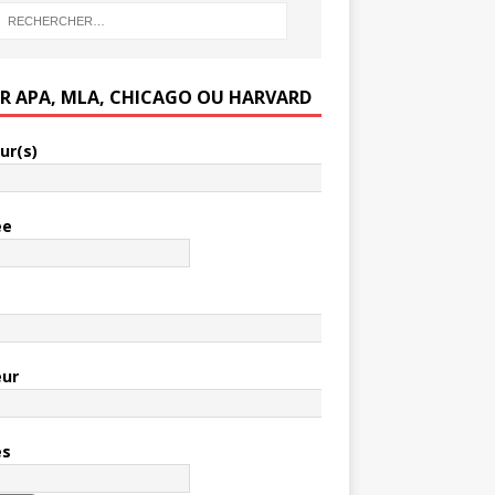
ER APA, MLA, CHICAGO OU HARVARD
ur(s)
ée
e
eur
es