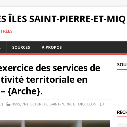
S ÎLES SAINT-PIERRE-ET-M
NTRÉES
R
SOURCES
À PROPOS
’exercice des services de
SOU
ctivité territoriale en
– {Arche}.
O]
1999
,
PRéFECTURE DE SAINT-PIERRE ET MIQUELON
REC