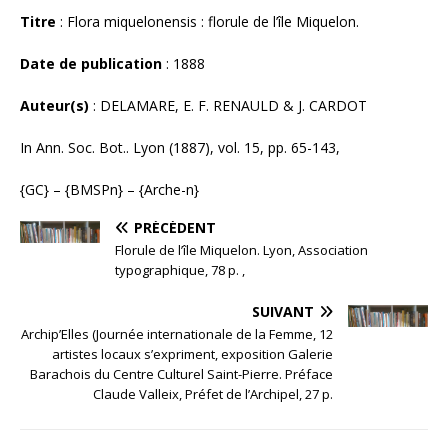
Titre
: Flora miquelonensis : florule de l’île Miquelon.
Date de publication
: 1888
Auteur(s)
: DELAMARE, E. F. RENAULD & J. CARDOT
In Ann. Soc. Bot.. Lyon (1887), vol. 15, pp. 65-143,
{GC} – {BMSPn} – {Arche-n}
PRÉCÉDENT
Florule de l’île Miquelon. Lyon, Association
typographique, 78 p. ,
SUIVANT
Archip’Elles (Journée internationale de la Femme, 12
artistes locaux s’expriment, exposition Galerie
Barachois du Centre Culturel Saint-Pierre. Préface
Claude Valleix, Préfet de l’Archipel, 27 p.