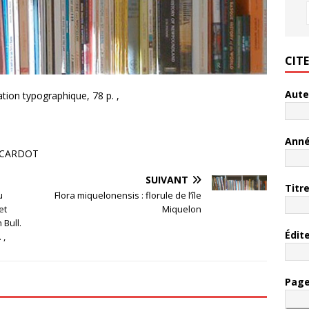
CIT
Aute
ation typographique, 78 p. ,
Ann
. CARDOT
SUIVANT
Titr
u
Flora miquelonensis : florule de l’île
et
Miquelon
 Bull.
Édit
 ,
Pag