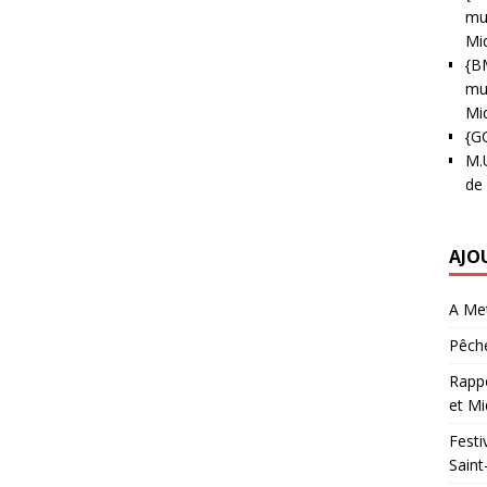
mun
Mi
{B
mun
Mi
{G
M.
de
AJO
A Met
Pêche
Rappo
et Mi
Festi
Saint