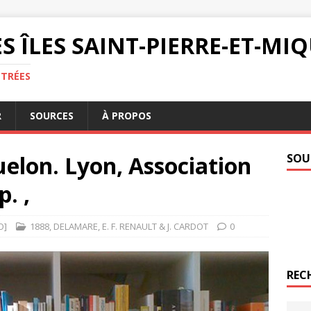
S ÎLES SAINT-PIERRE-ET-M
NTRÉES
R
SOURCES
À PROPOS
quelon. Lyon, Association
SOU
. ,
O]
1888
,
DELAMARE
,
E. F. RENAULT & J. CARDOT
0
REC