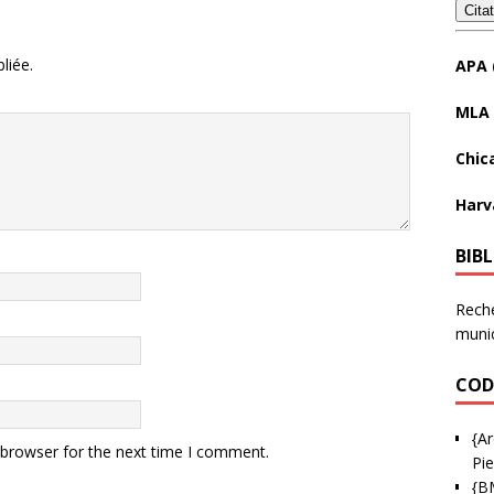
Cita
liée.
APA 
MLA 
Chic
Harv
BIB
Reche
munic
COD
{Ar
 browser for the next time I comment.
Pie
{B