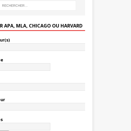
ER APA, MLA, CHICAGO OU HARVARD
ur(s)
ée
e
eur
es