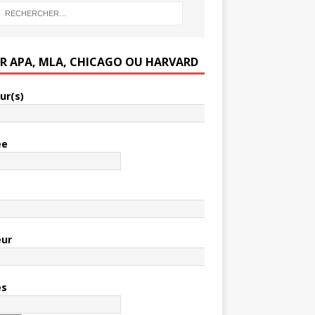
ER APA, MLA, CHICAGO OU HARVARD
ur(s)
ée
e
eur
es