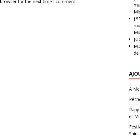
 browser for the next time I comment.
mun
Mi
{B
mun
Mi
{G
M.
de
AJO
A Met
Pêche
Rappo
et Mi
Festi
Saint