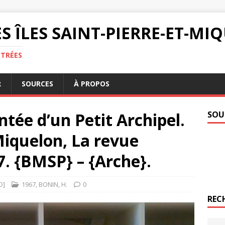
S ÎLES SAINT-PIERRE-ET-M
NTRÉES
R
SOURCES
À PROPOS
ée d’un Petit Archipel.
SOU
 Miquelon, La revue
7. {BMSP} – {Arche}.
O]
1967
,
BONIN
,
H.
0
REC