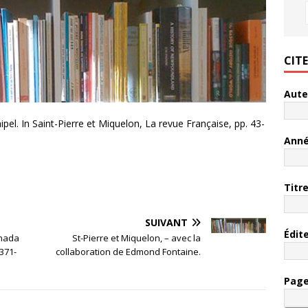
CIT
Aute
pel. In Saint-Pierre et Miquelon, La revue Française, pp. 43-
Ann
Titr
SUIVANT
Édit
anada
St-Pierre et Miquelon, – avec la
 371-
collaboration de Edmond Fontaine.
Pag