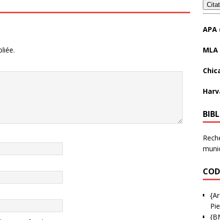
Cita
APA 
MLA 
liée.
Chic
Harv
BIB
Reche
munic
COD
{Ar
Pie
{B