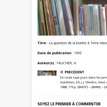
Titre
: La question de la boëtte à Terre-Neuv
Date de publication
: 1905
Auteur(s)
: FAUCHER, H.
PRÉCÉDENT
En route sept jours dans les pr
maritimes. Ed. J. J. Oliviéro, réed.
1888, 179 p. {BMSP} – {BMM} – {A
SOYEZ LE PREMIER À COMMENTER