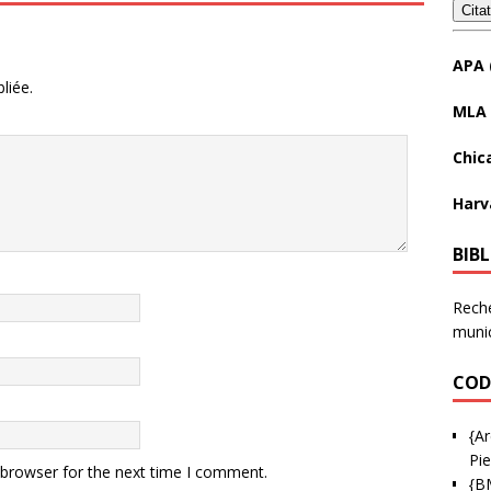
Cita
APA 
liée.
MLA 
Chic
Harv
BIB
Reche
munic
COD
{Ar
Pie
 browser for the next time I comment.
{B