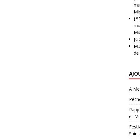
mun
Mi
{B
mun
Mi
{G
M.
de
AJO
A Met
Pêche
Rappo
et Mi
Festi
Saint