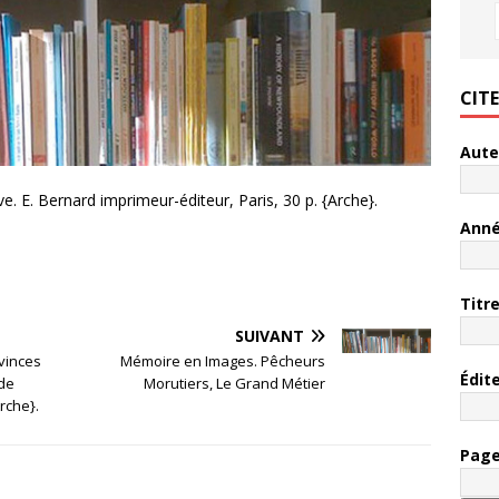
CIT
Aute
e. E. Bernard imprimeur-éditeur, Paris, 30 p. {Arche}.
Ann
Titr
SUIVANT
ovinces
Mémoire en Images. Pêcheurs
Édit
 de
Morutiers, Le Grand Métier
rche}.
Pag