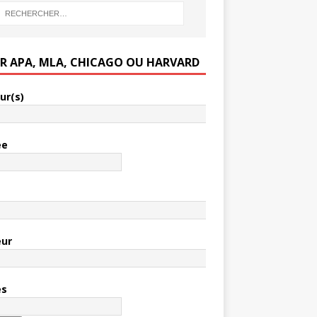
ER APA, MLA, CHICAGO OU HARVARD
ur(s)
ée
e
eur
es