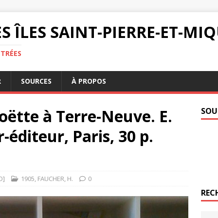
S ÎLES SAINT-PIERRE-ET-M
NTRÉES
R
SOURCES
À PROPOS
boëtte à Terre-Neuve. E.
SOU
éditeur, Paris, 30 p.
O]
1905
,
FAUCHER
,
H.
0
REC