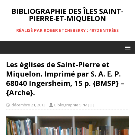
BIBLIOGRAPHIE DES ÎLES SAINT-
PIERRE-ET-MIQUELON
RÉALISÉ PAR ROGER ETCHEBERRY : 4972 ENTRÉES
Les églises de Saint-Pierre et
Miquelon. Imprimé par S. A. E. P.
68040 Ingersheim, 15 p. {BMSP} –
{Arche}.
décembre 21, 2013
Bibliographie SPM [O]