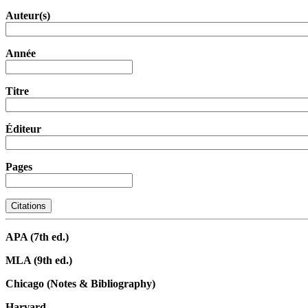
Auteur(s)
Année
Titre
Éditeur
Pages
Citations
APA (7th ed.)
MLA (9th ed.)
Chicago (Notes & Bibliography)
Harvard