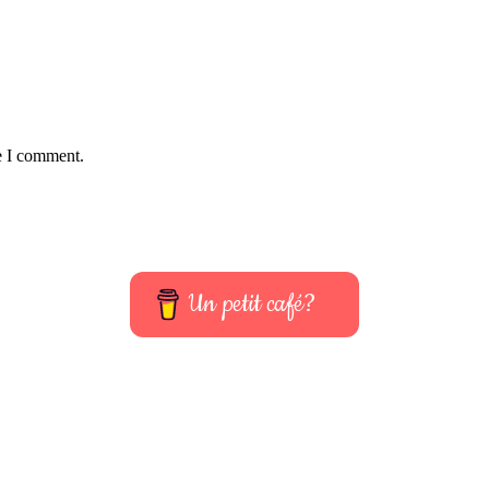
e I comment.
Un petit café?