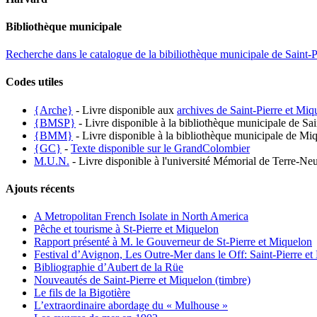
Bibliothèque municipale
Recherche dans le catalogue de la bibiliothèque municipale de Saint-P
Codes utiles
{Arche}
- Livre disponible aux
archives de Saint-Pierre et Miq
{BMSP}
- Livre disponible à la bibliothèque municipale de Sai
{BMM}
- Livre disponible à la bibliothèque municipale de Miq
{GC}
-
Texte disponible sur le GrandColombier
M.U.N.
- Livre disponible à l'université Mémorial de Terre-Ne
Ajouts récents
A Metropolitan French Isolate in North America
Pêche et tourisme à St-Pierre et Miquelon
Rapport présenté à M. le Gouverneur de St-Pierre et Miquelon
Festival d’Avignon, Les Outre-Mer dans le Off: Saint-Pierre et
Bibliographie d’Aubert de la Rüe
Nouveautés de Saint-Pierre et Miquelon (timbre)
Le fils de la Bigotière
L’extraordinaire abordage du « Mulhouse »