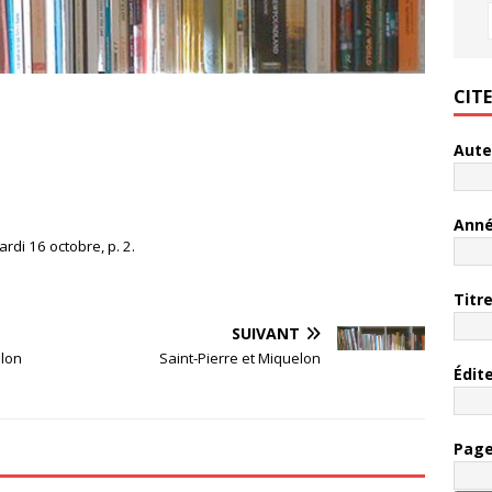
CIT
Aute
Ann
di 16 octobre, p. 2.
Titr
SUIVANT
elon
Saint-Pierre et Miquelon
Édit
Pag