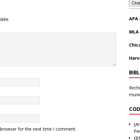
Cita
APA 
liée.
MLA 
Chic
Harv
BIB
Reche
munic
COD
{Ar
 browser for the next time I comment.
Pie
{B