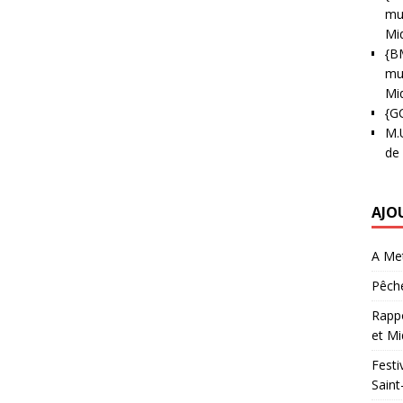
mun
Mi
{B
mun
Mi
{G
M.
de
AJO
A Met
Pêche
Rappo
et Mi
Festi
Saint