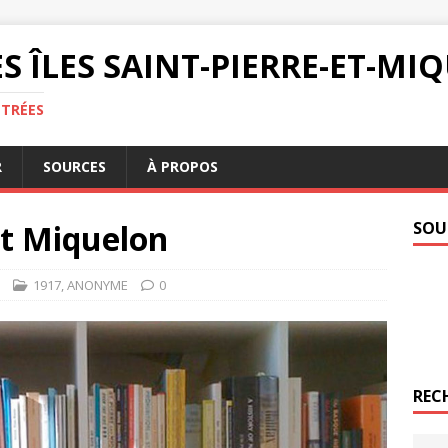
S ÎLES SAINT-PIERRE-ET-M
NTRÉES
R
SOURCES
À PROPOS
et Miquelon
SOU
1917
,
ANONYME
0
REC