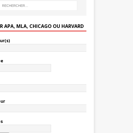
ER APA, MLA, CHICAGO OU HARVARD
ur(s)
ée
e
eur
es