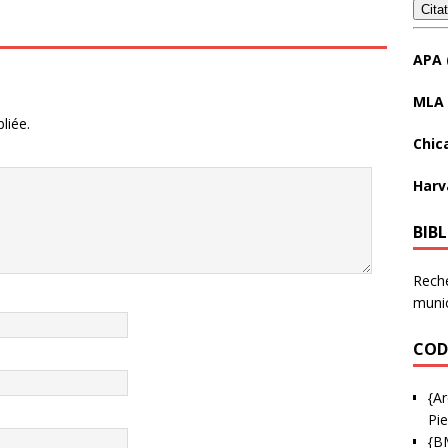
Cita
APA 
MLA 
liée.
Chic
Harv
BIB
Reche
munic
COD
{Ar
Pie
{B