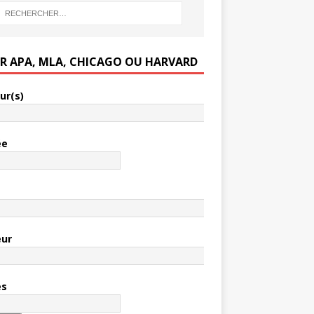
ER APA, MLA, CHICAGO OU HARVARD
ur(s)
ée
e
eur
es