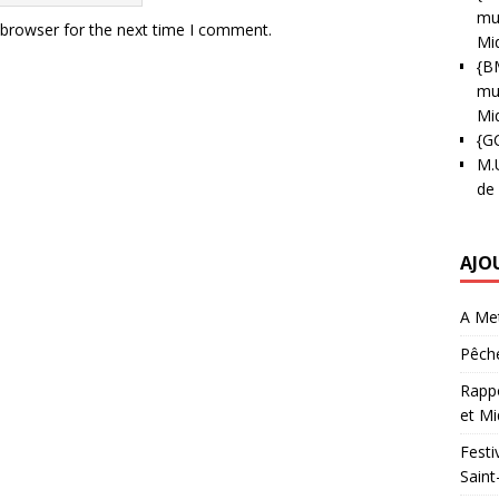
mun
 browser for the next time I comment.
Mi
{B
mun
Mi
{G
M.
de
AJO
A Met
Pêche
Rappo
et Mi
Festi
Saint