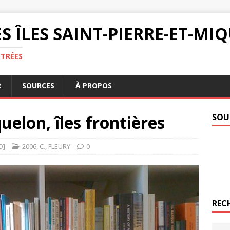
S ÎLES SAINT-PIERRE-ET-M
NTRÉES
R
SOURCES
À PROPOS
uelon, îles frontières
SOU
O]
2006
,
C.
,
FLEURY
0
REC