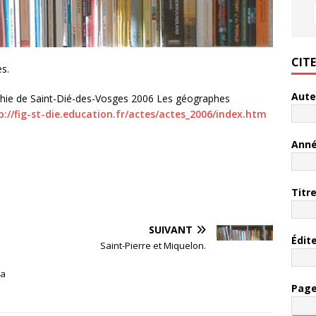
CIT
es.
Aute
aphie de Saint-Dié-des-Vosges 2006 Les géographes
p://fig-st-die.education.fr/actes/actes_2006/index.htm
Ann
Titr
SUIVANT
Édit
Saint-Pierre et Miquelon.
ta
Pag