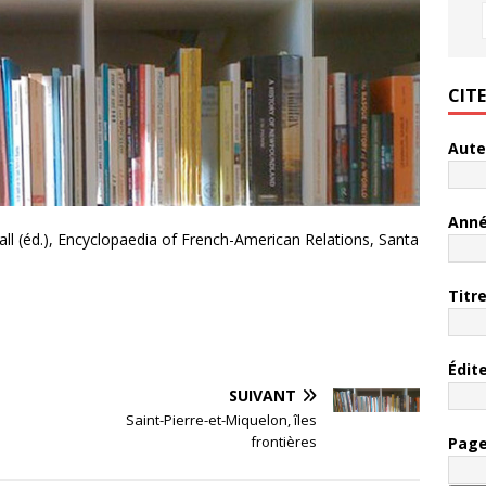
CIT
Aute
Ann
hall (éd.), Encyclopaedia of French-American Relations, Santa
Titr
Édit
SUIVANT
Saint-Pierre-et-Miquelon, îles
frontières
Pag