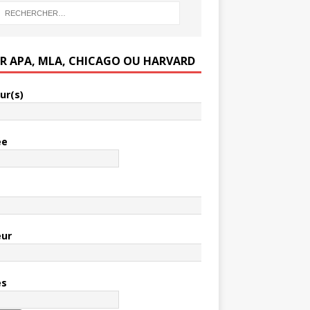
ER APA, MLA, CHICAGO OU HARVARD
ur(s)
ée
e
eur
es