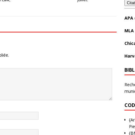
Cita
APA 
MLA 
Chic
liée.
Harv
BIB
Reche
munic
COD
{Ar
Pie
{B