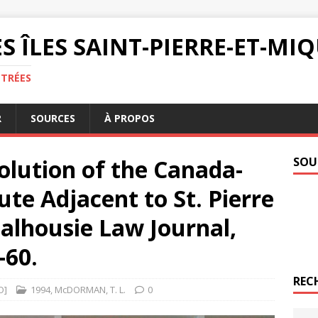
S ÎLES SAINT-PIERRE-ET-M
NTRÉES
R
SOURCES
À PROPOS
olution of the Canada-
SOU
te Adjacent to St. Pierre
alhousie Law Journal,
-60.
REC
O]
1994
,
McDORMAN
,
T. L.
0