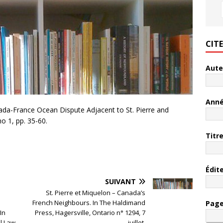
CIT
Aute
Ann
ada-France Ocean Dispute Adjacent to St. Pierre and
no 1, pp. 35-60.
Titr
Édit
SUIVANT
St. Pierre et Miquelon – Canada’s
French Neighbours. In The Haldimand
Pag
In
Press, Hagersville, Ontario n° 1294, 7
l Law,
juillet.