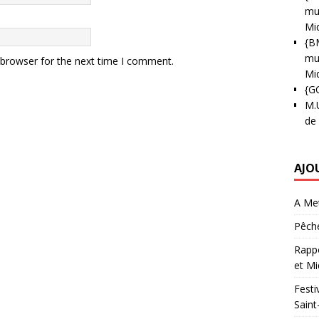
mun
Mi
{B
mun
 browser for the next time I comment.
Mi
{G
M.
de
AJO
A Met
Pêche
Rappo
et Mi
Festi
Saint